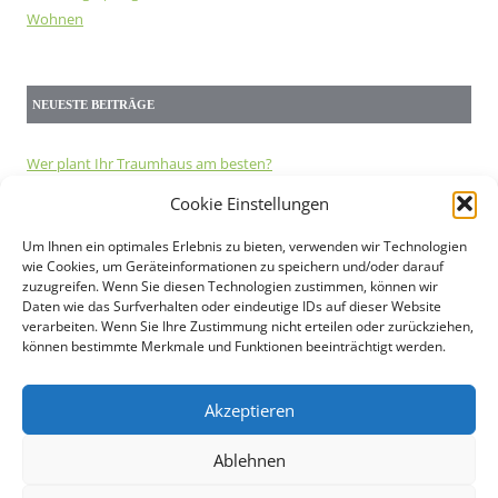
Wohnen
NEUESTE BEITRÄGE
Wer plant Ihr Traumhaus am besten?
Stabmattenzaun – Anwendungsbeispiele
Cookie Einstellungen
Doppelstabmattenzaun im Vergleich
Die Geräuschentwicklung von Wärmepumpen
Um Ihnen ein optimales Erlebnis zu bieten, verwenden wir Technologien
wie Cookies, um Geräteinformationen zu speichern und/oder darauf
Beim Hausbau an die Haustiere denken
zuzugreifen. Wenn Sie diesen Technologien zustimmen, können wir
Baurecht und Genehmigungen in Deutschland
Daten wie das Surfverhalten oder eindeutige IDs auf dieser Website
Wie groß sollte eine Solaranlage sein?
verarbeiten. Wenn Sie Ihre Zustimmung nicht erteilen oder zurückziehen,
können bestimmte Merkmale und Funktionen beeinträchtigt werden.
Doppelstabmattenzaun oder lieber Staketenzaun
Energieeffizientes Bauen
Kann energetisiertes Wasser die Gesundheit fördern
Akzeptieren
Ablehnen