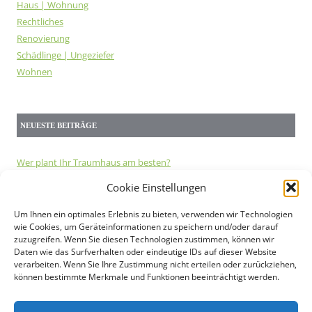
Haus | Wohnung
Rechtliches
Renovierung
Schädlinge | Ungeziefer
Wohnen
NEUESTE BEITRÄGE
Wer plant Ihr Traumhaus am besten?
Stabmattenzaun – Anwendungsbeispiele
Cookie Einstellungen
Doppelstabmattenzaun im Vergleich
Die Geräuschentwicklung von Wärmepumpen
Um Ihnen ein optimales Erlebnis zu bieten, verwenden wir Technologien
wie Cookies, um Geräteinformationen zu speichern und/oder darauf
Beim Hausbau an die Haustiere denken
zuzugreifen. Wenn Sie diesen Technologien zustimmen, können wir
Baurecht und Genehmigungen in Deutschland
Daten wie das Surfverhalten oder eindeutige IDs auf dieser Website
Wie groß sollte eine Solaranlage sein?
verarbeiten. Wenn Sie Ihre Zustimmung nicht erteilen oder zurückziehen,
können bestimmte Merkmale und Funktionen beeinträchtigt werden.
Doppelstabmattenzaun oder lieber Staketenzaun
Energieeffizientes Bauen