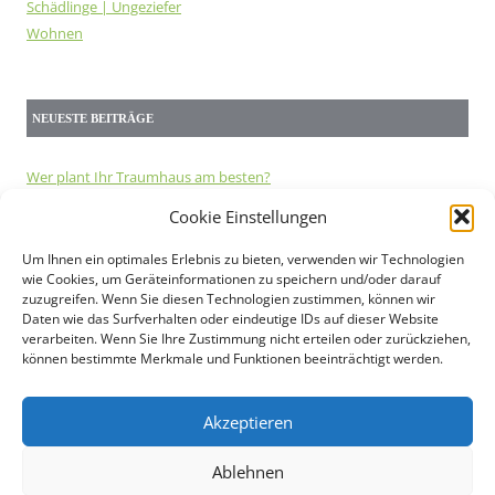
Schädlinge | Ungeziefer
Wohnen
NEUESTE BEITRÄGE
Wer plant Ihr Traumhaus am besten?
Stabmattenzaun – Anwendungsbeispiele
Cookie Einstellungen
Doppelstabmattenzaun im Vergleich
Die Geräuschentwicklung von Wärmepumpen
Um Ihnen ein optimales Erlebnis zu bieten, verwenden wir Technologien
wie Cookies, um Geräteinformationen zu speichern und/oder darauf
Beim Hausbau an die Haustiere denken
zuzugreifen. Wenn Sie diesen Technologien zustimmen, können wir
Baurecht und Genehmigungen in Deutschland
Daten wie das Surfverhalten oder eindeutige IDs auf dieser Website
Wie groß sollte eine Solaranlage sein?
verarbeiten. Wenn Sie Ihre Zustimmung nicht erteilen oder zurückziehen,
können bestimmte Merkmale und Funktionen beeinträchtigt werden.
Doppelstabmattenzaun oder lieber Staketenzaun
Energieeffizientes Bauen
Kann energetisiertes Wasser die Gesundheit fördern
Akzeptieren
Ablehnen