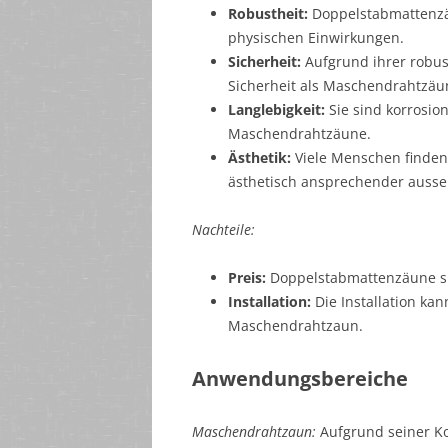
Robustheit:
Doppelstabmattenzäu
physischen Einwirkungen.
Sicherheit:
Aufgrund ihrer robus
Sicherheit als Maschendrahtzäu
Langlebigkeit:
Sie sind korrosio
Maschendrahtzäune.
Ästhetik:
Viele Menschen finde
ästhetisch ansprechender auss
Nachteile:
Preis:
Doppelstabmattenzäune si
Installation:
Die Installation kan
Maschendrahtzaun.
Anwendungsbereiche
Maschendrahtzaun:
Aufgrund seiner Kos