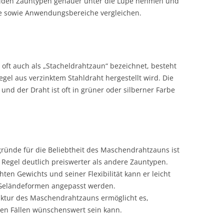
beiden Zauntypen genauer unter die Lupe nehmen und
le sowie Anwendungsbereiche vergleichen.
ft auch als „Stacheldrahtzaun“ bezeichnet, besteht
egel aus verzinktem Stahldraht hergestellt wird. Die
und der Draht ist oft in grüner oder silberner Farbe
ründe für die Beliebtheit des Maschendrahtzauns ist
er Regel deutlich preiswerter als andere Zauntypen.
ten Gewichts und seiner Flexibilität kann er leicht
e Geländeformen angepasst werden.
uktur des Maschendrahtzauns ermöglicht es,
en Fällen wünschenswert sein kann.